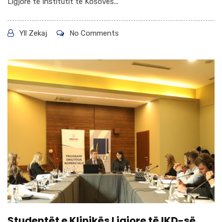
Ligjore të Institutit të Kosovës...
Yll Zekaj
No Comments
Studentët e Klinikës Ligjore të IKD-së,