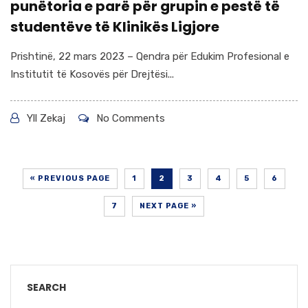
punëtoria e parë për grupin e pestë të
studentëve të Klinikës Ligjore
Prishtinë, 22 mars 2023 – Qendra për Edukim Profesional e
Institutit të Kosovës për Drejtësi...
Yll Zekaj
No Comments
« PREVIOUS PAGE
1
2
3
4
5
6
7
NEXT PAGE »
SEARCH