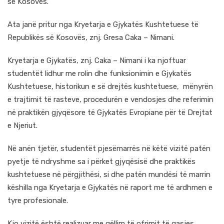
së Kosovës.
Ata janë pritur nga Kryetarja e Gjykatës Kushtetuese të
Republikës së Kosovës, znj. Gresa Caka – Nimani.
Kryetarja e Gjykatës, znj. Caka – Nimani i ka njoftuar
studentët lidhur me rolin dhe funksionimin e Gjykatës
Kushtetuese, historikun e së drejtës kushtetuese, mënyrën
e trajtimit të rasteve, procedurën e vendosjes dhe referimin
në praktikën gjyqësore të Gjykatës Evropiane për të Drejtat
e Njeriut.
Në anën tjetër, studentët pjesëmarrës në këtë vizitë patën
pyetje të ndryshme sa i përket gjyqësisë dhe praktikës
kushtetuese në përgjithësi, si dhe patën mundësi të marrin
këshilla nga Kryetarja e Gjykatës në raport me të ardhmen e
tyre profesionale.
Kjo vizitë është realizuar me qëllim të ofrimit të qasjes