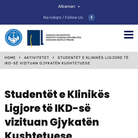
Albanian
Na ndiqni / Follow Us:
HOME
AKTIVITETET
STUDENTËT E KLINIKËS LIGJORE TË
IKD-SË VIZITUAN GJYKATËN KUSHTETUESE
Studentët e Klinikës
Ligjore të IKD-së
vizituan Gjykatën
Kushtetuese