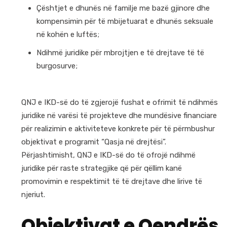
Çështjet e dhunës në familje me bazë gjinore dhe
kompensimin për të mbijetuarat e dhunës seksuale
në kohën e luftës;
Ndihmë juridike për mbrojtjen e të drejtave të të
burgosurve;
QNJ e IKD-së do të zgjerojë fushat e ofrimit të ndihmës
juridike në varësi të projekteve dhe mundësive financiare
për realizimin e aktiviteteve konkrete për të përmbushur
objektivat e programit “Qasja në drejtësi”.
Përjashtimisht, QNJ e IKD-së do të ofrojë ndihmë
juridike për raste strategjike që për qëllim kanë
promovimin e respektimit të të drejtave dhe lirive të
njeriut.
Objektivat e Qendrës