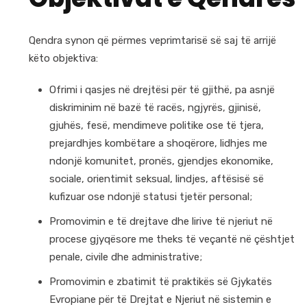
Qendra synon që përmes veprimtarisë së saj të arrijë
këto objektiva:
Ofrimi i qasjes në drejtësi për të gjithë, pa asnjë
diskriminim në bazë të racës, ngjyrës, gjinisë,
gjuhës, fesë, mendimeve politike ose të tjera,
prejardhjes kombëtare a shoqërore, lidhjes me
ndonjë komunitet, pronës, gjendjes ekonomike,
sociale, orientimit seksual, lindjes, aftësisë së
kufizuar ose ndonjë statusi tjetër personal;
Promovimin e të drejtave dhe lirive të njeriut në
procese gjyqësore me theks të veçantë në çështjet
penale, civile dhe administrative;
Promovimin e zbatimit të praktikës së Gjykatës
Evropiane për të Drejtat e Njeriut në sistemin e