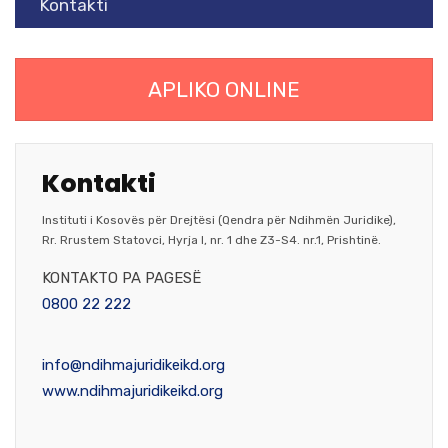
Kontakti
APLIKO ONLINE
Kontakti
Instituti i Kosovës për Drejtësi (Qendra për Ndihmën Juridike),
Rr. Rrustem Statovci, Hyrja I, nr. 1 dhe Z3-S4. nr.1, Prishtinë.
KONTAKTO PA PAGESË
0800 22 222
info@ndihmajuridikeikd.org
www.ndihmajuridikeikd.org