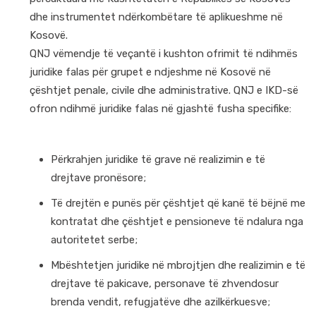
dhe instrumentet ndërkombëtare të aplikueshme në
Kosovë.
QNJ vëmendje të veçantë i kushton ofrimit të ndihmës
juridike falas për grupet e ndjeshme në Kosovë në
çështjet penale, civile dhe administrative. QNJ e IKD-së
ofron ndihmë juridike falas në gjashtë fusha specifike:
Përkrahjen juridike të grave në realizimin e të
drejtave pronësore;
Të drejtën e punës për çështjet që kanë të bëjnë me
kontratat dhe çështjet e pensioneve të ndalura nga
autoritetet serbe;
Mbështetjen juridike në mbrojtjen dhe realizimin e të
drejtave të pakicave, personave të zhvendosur
brenda vendit, refugjatëve dhe azilkërkuesve;