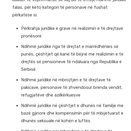
falas, për këto kategori të personave në fushat
përkatëse si:
Përkrahja juridike e grave në realizimin e të drejtave
pronësore
Ndihmë juridike nga të drejtat e marrëdhënies së
punës, çështjet që kanë të bëjnë me realizimin e të
drejtës së pensioneve të ndaluara nga Republika e
Serbisë
Ndihmë juridike në mbrojtjen e të drejtave të
pakicave, personave të zhvendosur brenda vendit,
refugjatëve dhe azilkërkuesve
Ndihmë juridike në çështjet e dhunës në familje me
bazë gjinore dhe kompensimin për të mbijetuarat e
dhunës seksuale në kohën e luftës