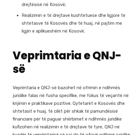
drejtësisë në Kosovë;
Realizimin e të drejtave kushtetuese dhe ligjore të
shtetasve të Kosovës dhe të huaj, në pajtim me
ligjin e aplikueshëm në Kosovë.
Veprimtaria e QNJ-
së
Veprimtaria e QNJ-së bazohet në ofrimin e ndihmës
juridike falas në fusha specifike, me fokus të veçantë në
krijimin e praktikave pozitive. Qytetarët e Kosovës dhe
shtetasit e huaj, të cilët për shkak të pamundësisë
financiare për të paguar shërbimet e ndihmës juridike
kufizohen në realizimin e të drejtave të tyre, QNJ në
kuadër të veprimtarisë së saj do të ofrojë ndihmë juridike