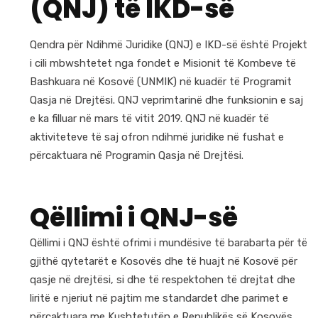
(QNJ) të IKD-së
Qendra për Ndihmë Juridike (QNJ) e IKD-së është Projekt
i cili mbwshtetet nga fondet e Misionit të Kombeve të
Bashkuara në Kosovë (UNMIK) në kuadër të Programit
Qasja në Drejtësi. QNJ veprimtarinë dhe funksionin e saj
e ka filluar në mars të vitit 2019. QNJ në kuadër të
aktiviteteve të saj ofron ndihmë juridike në fushat e
përcaktuara në Programin Qasja në Drejtësi.
Qëllimi i QNJ-së
Qëllimi i QNJ është ofrimi i mundësive të barabarta për të
gjithë qytetarët e Kosovës dhe të huajt në Kosovë për
qasje në drejtësi, si dhe të respektohen të drejtat dhe
liritë e njeriut në pajtim me standardet dhe parimet e
përcaktuara me Kushtetutën e Republikës së Kosovës