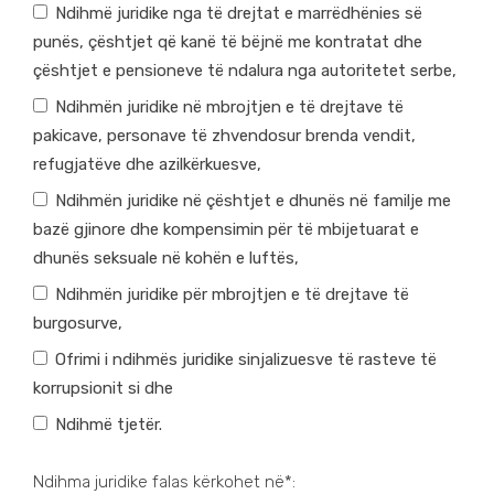
Ndihmë juridike nga të drejtat e marrëdhënies së
punës, çështjet që kanë të bëjnë me kontratat dhe
çështjet e pensioneve të ndalura nga autoritetet serbe,
Ndihmën juridike në mbrojtjen e të drejtave të
pakicave, personave të zhvendosur brenda vendit,
refugjatëve dhe azilkërkuesve,
Ndihmën juridike në çështjet e dhunës në familje me
bazë gjinore dhe kompensimin për të mbijetuarat e
dhunës seksuale në kohën e luftës,
Ndihmën juridike për mbrojtjen e të drejtave të
burgosurve,
Ofrimi i ndihmës juridike sinjalizuesve të rasteve të
korrupsionit si dhe
Ndihmë tjetër.
Ndihma juridike falas kërkohet në*: