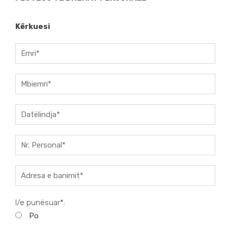
Kërkuesi
I/e punësuar*:
Po