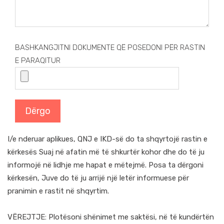
BASHKANGJITNI DOKUMENTE QË POSEDONI PËR RASTIN
E PARAQITUR
I/e nderuar aplikues, QNJ e IKD-së do ta shqyrtojë rastin e
kërkesës Suaj në afatin më të shkurtër kohor dhe do të ju
informojë në lidhje me hapat e mëtejmë. Posa ta dërgoni
kërkesën, Juve do të ju arrijë një letër informuese për
pranimin e rastit në shqyrtim.
VËREJTJE: Plotësoni shënimet me saktësi, në të kundërtën