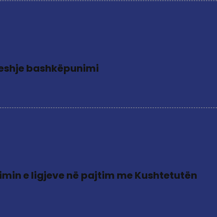
ëveshje bashkëpunimi
timin e ligjeve në pajtim me Kushtetutën