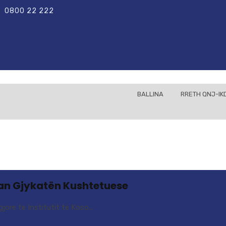
0800 22 222
M
BALLINA
RRETH QNJ-IK
tuan Gjykatën Kushtetuese
ore të Institutit të Koso...