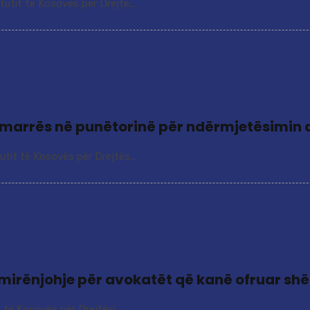
utit të Kosovës për Drejtë...
esëmarrës në punëtorinë për ndërmjetësimin 
utit të Kosovës për Drejtës...
mirënjohje për avokatët që kanë ofruar shë
të Kosovës për Drejtësi ...