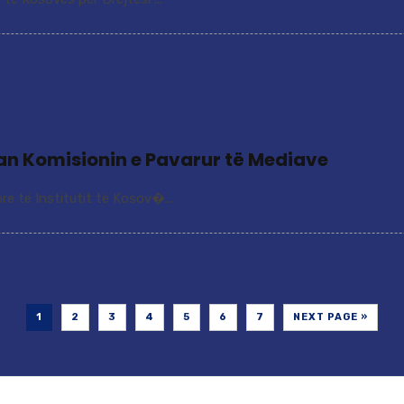
tuan Komisionin e Pavarur të Mediave
re të Institutit të Kosov�...
1
2
3
4
5
6
7
NEXT PAGE »