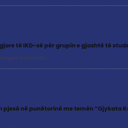
gjore të IKD-së për grupin e gjashtë të stu
Ligjore të Institutit t...
rin pjesë në punëtorinë me temën “Gjykata K