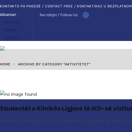
KONTAKTO PA PAGESË / CONTACT FREE / KONTAKTIRAJ U BEZPLATNO
Albanian
Na ndiqni / Follow Us:
Albanian
English
Serbian
HOME
ARCHIVE BY CATEGORY "AKTIVITETET"
Studentët e Klinikës Ligjore të IKD-së vizi
Prishtinë, 06 dhjetor 2024 – Studentët e programit të Klinikës Ligj