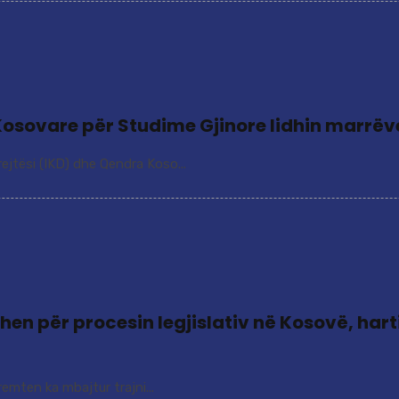
a Kosovare për Studime Gjinore lidhin marr
ejtësi (IKD) dhe Qendra Koso...
ohen për procesin legjislativ në Kosovë, har
remten ka mbajtur trajni...