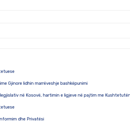
htetuese
dime Gjinore lidhin marrëveshje bashkëpunimi
 legjislativ në Kosovë, hartimin e ligjeve në pajtim me Kushtetu
htetuese
 Informim dhe Privatësi