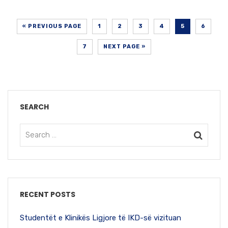
« PREVIOUS PAGE
1
2
3
4
5
6
7
NEXT PAGE »
SEARCH
RECENT POSTS
Studentët e Klinikës Ligjore të IKD-së vizituan