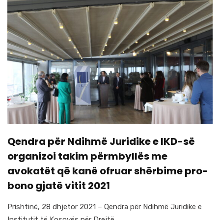
Qendra për Ndihmë Juridike e IKD-së
organizoi takim përmbyllës me
avokatët që kanë ofruar shërbime pro-
bono gjatë vitit 2021
Prishtinë, 28 dhjetor 2021 – Qendra për Ndihmë Juridike e
Institutit të Kosovës për Drejtë...