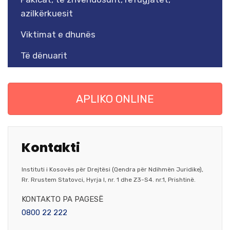
azilkërkuesit
Viktimat e dhunës
Të dënuarit
APLIKO ONLINE
Kontakti
Instituti i Kosovës për Drejtësi (Qendra për Ndihmën Juridike),
Rr. Rrustem Statovci, Hyrja I, nr. 1 dhe Z3-S4. nr.1, Prishtinë.
KONTAKTO PA PAGESË
0800 22 222