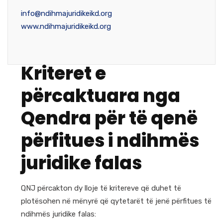
info@ndihmajuridikeikd.org
www.ndihmajuridikeikd.org
Kriteret e
përcaktuara nga
Qendra për të qenë
përfitues i ndihmës
juridike falas
QNJ përcakton dy lloje të kritereve që duhet të
plotësohen në mënyrë që qytetarët të jenë përfitues të
ndihmës juridike falas: