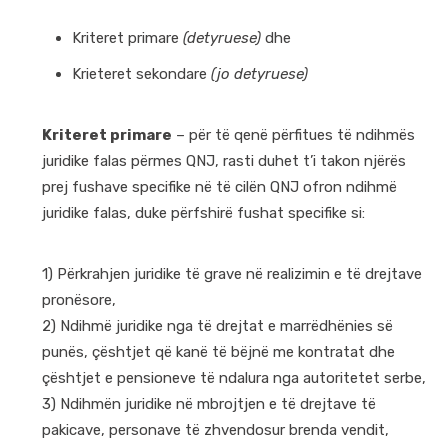
Kriteret primare
(detyruese)
dhe
Krieteret sekondare
(jo detyruese)
Kriteret primare
– për të qenë përfitues të ndihmës
juridike falas përmes QNJ, rasti duhet t’i takon njërës
prej fushave specifike në të cilën QNJ ofron ndihmë
juridike falas, duke përfshirë fushat specifike si:
1) Përkrahjen juridike të grave në realizimin e të drejtave
pronësore,
2)
Ndihmë juridike nga të drejtat e marrëdhënies së
punës, çështjet që kanë të bëjnë me kontratat dhe
çështjet e pensioneve të ndalura nga autoritetet serbe,
3) Ndihmën juridike në mbrojtjen e të drejtave të
pakicave
, personave të zhvendosur brenda vendit,