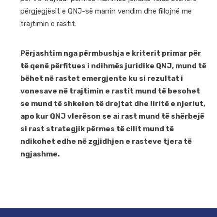
përgjegjësit e QNJ-së marrin vendim dhe fillojnë me
trajtimin e rastit.
Përjashtim nga përmbushja e kriterit primar për
të qenë përfitues i ndihmës juridike QNJ, mund të
bëhet në rastet emergjente ku si rezultat i
vonesave në trajtimin e rastit mund të besohet
se mund të
shkelen
të drejtat dhe liritë e njeriut,
apo kur QNJ vlerëson se ai rast mund të shërbejë
si rast strategjik përmes të cilit mund të
ndikohet edhe në zgjidhjen e rasteve tjera të
ngjashme.