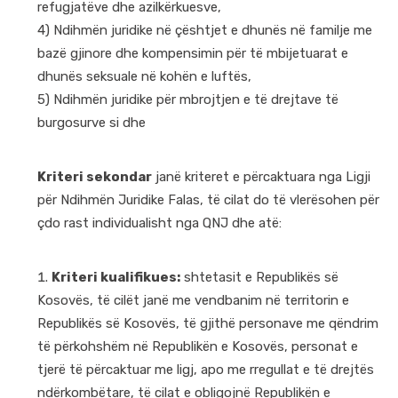
refugjatëve dhe azilkërkuesve,
4)
Ndihmën juridike në çështjet e dhunës në familje me
bazë gjinore dhe kompensimin për të mbijetuarat e
dhunës seksuale në kohën e luftës,
5) Ndihmën juridike për mbrojtjen e të drejtave të
burgosurve si dhe
Kriteri sekondar
janë kriteret e përcaktuara nga Ligji
për Ndihmën Juridike Falas, të cilat do të vlerësohen për
çdo rast individualisht nga QNJ dhe atë:
Kriteri kualifikues:
shtetasit e Republikës së
Kosovës, të cilët janë me vendbanim në territorin e
Republikës së Kosovës, të gjithë personave me qëndrim
të përkohshëm në Republikën e Kosovës, personat e
tjerë të përcaktuar me ligj, apo me rregullat e të drejtës
ndërkombëtare, të cilat e obligojnë Republikën e