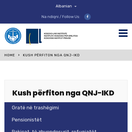
Albanian
Na ndiqni / Follow Us:
HOME
KUSH PËRFITON NGA QNJ-IKD
Kush përfiton nga QNJ-IKD
Gratë në trashëgimi
Pensionistët
Pakicat, të zhvendosurit, refugjatët,