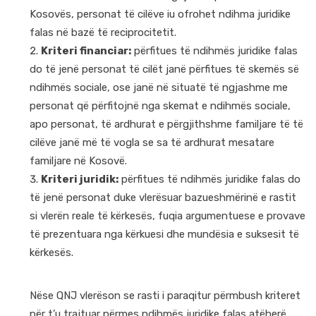
Kosovës, personat të cilëve iu ofrohet ndihma juridike
falas në bazë të reciprocitetit.
Kriteri financiar:
përfitues të ndihmës juridike falas
do të jenë personat të cilët janë përfitues të skemës së
ndihmës sociale, ose janë në situatë të ngjashme me
personat që përfitojnë nga skemat e ndihmës sociale,
apo personat, të ardhurat e përgjithshme familjare të të
cilëve janë më të vogla se sa të ardhurat mesatare
familjare në Kosovë.
Kriteri juridik:
përfitues të ndihmës juridike falas do
të jenë personat duke vlerësuar bazueshmërinë e rastit
si vlerën reale të kërkesës, fuqia argumentuese e provave
të prezentuara nga kërkuesi dhe mundësia e suksesit të
kërkesës.
Nëse QNJ vlerëson se rasti i paraqitur përmbush kriteret
për t’u trajtuar përmes ndihmës juridike falas atëherë