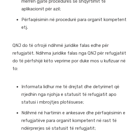
merren gjatë procedurës së shqyrtimit të
aplikacionit për azil;
Përfaqësimin në procedurë para organit kompetent
etj.
QNJ do të ofrojë ndihmë juridike falas edhe për
refugjatët. Ndihma juridike falas nga QNJ për refugjatët
do të përfshijë këto veprime por duke mos u kufizuar në
to:
Informata lidhur me të drejtat dhe detyrimet që
rrjedhin nga njohja e statusit të refugjatit apo
statusi i mbrojtjes plotësuese;
Ndihmë në hartimin e ankesave dhe përfaqësimin e
refugjatëve para organit kompetent në rast të
ndërprerjes së statusit të refugjatit;