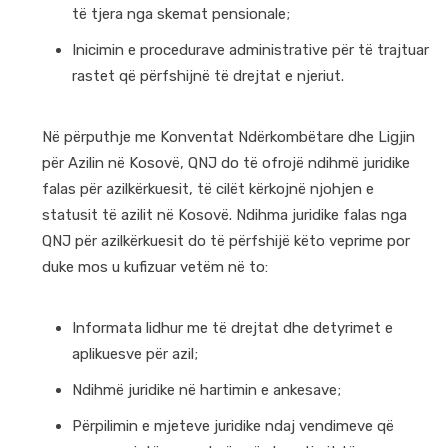
të tjera nga skemat pensionale;
Inicimin e procedurave administrative për të trajtuar
rastet që përfshijnë të drejtat e njeriut.
Në përputhje me Konventat Ndërkombëtare dhe Ligjin
për Azilin në Kosovë, QNJ do të ofrojë ndihmë juridike
falas për azilkërkuesit, të cilët kërkojnë njohjen e
statusit të azilit në Kosovë. Ndihma juridike falas nga
QNJ për azilkërkuesit do të përfshijë këto veprime por
duke mos u kufizuar vetëm në to:
Informata lidhur me të drejtat dhe detyrimet e
aplikuesve për azil;
Ndihmë juridike në hartimin e ankesave;
Përpilimin e mjeteve juridike ndaj vendimeve që