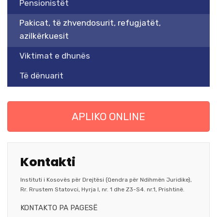
Pensionistët
Pakicat, të zhvendosurit, refugjatët,
azilkërkuesit
Viktimat e dhunës
Të dënuarit
APLIKO ONLINE
Kontakti
Instituti i Kosovës për Drejtësi (Qendra për Ndihmën Juridike),
Rr. Rrustem Statovci, Hyrja I, nr. 1 dhe Z3-S4. nr.1, Prishtinë.
KONTAKTO PA PAGESË