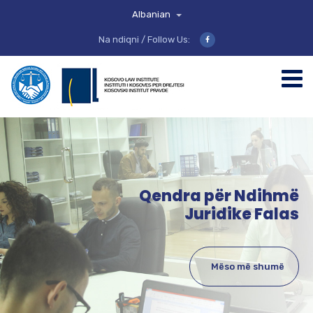
Albanian
Na ndiqni / Follow Us:
Qendra për Ndihmë
Juridike Falas
Mëso më shumë