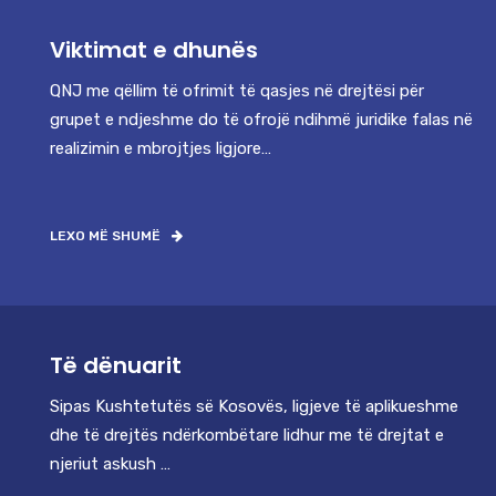
Viktimat e dhunës
QNJ me qëllim të ofrimit të qasjes në drejtësi për
grupet e ndjeshme do të ofrojë ndihmë juridike falas në
realizimin e mbrojtjes ligjore…
LEXO MË SHUMË
Të dënuarit
Sipas Kushtetutës së Kosovës, ligjeve të aplikueshme
dhe të drejtës ndërkombëtare lidhur me të drejtat e
njeriut askush …