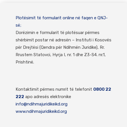
Plotësimit të formularit online në faqen e QNJ-
së;
Dorëzimin e formularit të plotësuar përmes
shërbimit postar në adresën – Instituti i Kosovës
për Drejtësi (Qendra për Ndihmën Juridike), Rr.
Rrustem Statovci, Hyrja I, nr. 1 dhe Z3-S4. nr.1,
Prishtinë.
Kontaktimit përmes numrit të telefonit
0800 22
222
apo adresës elektronike
info@ndihmajuridikeikd.org
www.ndihmajuridikeikd.org