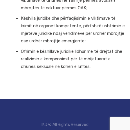
viktimave të dhunës në familje përmes avokatit
mbrojtës të caktuar përmes OAK;
Këshilla juridike dhe përfaqësimin e viktimave të
krimit në organet kompetente, përfshirë ushtrimin e
mjeteve juridike ndaj vendimeve për urdhër mbrojtje
ose urdhër mbrojtje emergjente;
Ofrimin e këshillave juridike lidhur me të drejtat dhe
realizimin e kompensimit për të mbijetuarat e
dhunës seksuale në kohën e luftës.
IKD © All Rights Reserved