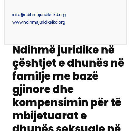
info@ndihmajuridikeikd.org
www.ndihmajuridikeikd.org
Ndihmë juridike në
çështjet e dhunës në
familje me bazë
gjinore dhe
kompensimin për të
mbijetuarat e
dhunës seksuale në