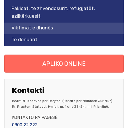
Pakicat, të zhvendosurit, refugjatët,
azilkërkuesit
Viktimat e dhunës
Të dënuarit
APLIKO ONLINE
Kontakti
Instituti i Kosovës për Drejtësi (Qendra për Ndihmën Juridike),
Rr. Rrustem Statovci, Hyrja I, nr. 1 dhe Z3-S4. nr.1, Prishtinë.
KONTAKTO PA PAGESË
0800 22 222