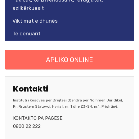
azilkërkuesit
Viktimat e dhunës
Të dënuarit
APLIKO ONLINE
Kontakti
Instituti i Kosovës për Drejtësi (Qendra për Ndihmën Juridike),
Rr. Rrustem Statovci, Hyrja I, nr. 1 dhe Z3-S4. nr.1, Prishtinë.
KONTAKTO PA PAGESË
0800 22 222