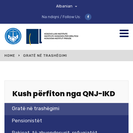
Albanian
Na ndiqni / Follow Us:
HOME
GRATË NË TRASHËGIMI
Kush përfiton nga QNJ-IKD
Gratë në trashëgimi
Pensionistët
Pakicat, të zhvendosurit, refugjatët,