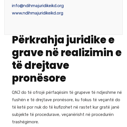
info@ndihmajuridikeikd.org
www.ndihmajuridikeikd.org
Përkrahja juridike e
grave në realizimin e
të drejtave
pronësore
QNJ do të ofrojë përfaqësim të grupeve të ndjeshme në
fushën e të drejtave pronësore, ku fokus të veçantë do
të ketë por nuk do të kufizohet në rastet kur gratë janë
subjekte të procedurave, veçanërisht në procedurën
trashëgimore.