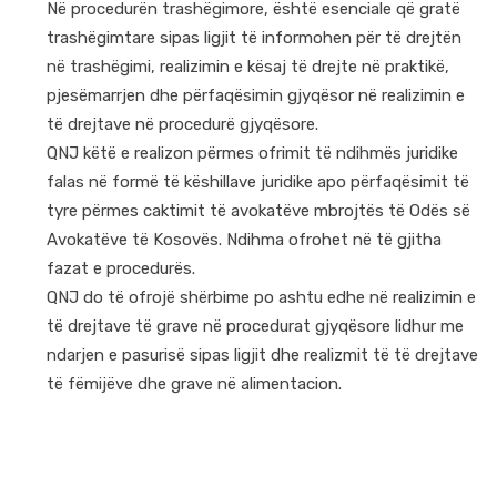
Në procedurën trashëgimore, është esenciale që gratë
trashëgimtare sipas ligjit të informohen për të drejtën
në trashëgimi, realizimin e kësaj të drejte në praktikë,
pjesëmarrjen dhe përfaqësimin gjyqësor në realizimin e
të drejtave në procedurë gjyqësore.
QNJ këtë e realizon përmes ofrimit të ndihmës juridike
falas në formë të këshillave juridike apo përfaqësimit të
tyre përmes caktimit të avokatëve mbrojtës të Odës së
Avokatëve të Kosovës. Ndihma ofrohet në të gjitha
fazat e procedurës.
QNJ do të ofrojë shërbime po ashtu edhe në realizimin e
të drejtave të grave në procedurat gjyqësore lidhur me
ndarjen e pasurisë sipas ligjit dhe realizmit të të drejtave
të fëmijëve dhe grave në alimentacion.