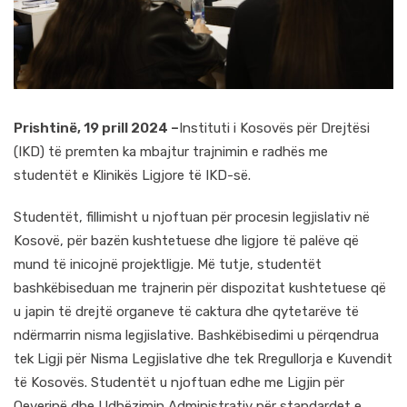
Prishtinë, 19 prill 2024 –
Instituti i Kosovës për Drejtësi
(IKD) të premten ka mbajtur trajnimin e radhës me
studentët e Klinikës Ligjore të IKD-së.
Studentët, fillimisht u njoftuan për procesin legjislativ në
Kosovë, për bazën kushtetuese dhe ligjore të palëve që
mund të inicojnë projektligje. Më tutje, studentët
bashkëbiseduan me trajnerin për dispozitat kushtetuese që
u japin të drejtë organeve të caktura dhe qytetarëve të
ndërmarrin nisma legjislative. Bashkëbisedimi u përqendrua
tek Ligji për Nisma Legjislative dhe tek Rregullorja e Kuvendit
të Kosovës. Studentët u njoftuan edhe me Ligjin për
Qeverinë dhe Udhëzimin Administrativ për standardet e