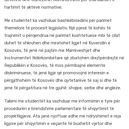
hartimit të akteve normative.
Me studentët ka vazhduar bashkëbisedimi për parimet
themelore të procesit legjislativ. Një pjesë të kohës të
trajnimit u përqendrua në parimet kushtetuese mbi të cilat
duhet të shkruhen dhe miratohet ligjet në Kuvendin e
Kosovës, të jenë në pajtim me Marrëveshjet dhe
Instrumentet Ndërkombëtare që zbatohen drejtpërdrejtë në
Republikën e Kosovës, të mos përmbajnë elemente
diskriminuese, të jenë ligje që promovojnë interesin e
përgjithshëm të Kosovës dhe qytetarëve të saj si dhe të
jenë të përgatitura në tre gjuhë: shqipe, serbe dhe angleze.
Takimi me studentët ka vazhduar me informimin e tyre për
procedurën e brendshme parlamentare të shqyrtimit të
projektligjeve. Ata janë njoftuar edhe me ndryshimet e reja
ligjore për shqyrtimin e veçantë të buxhetit vjetor dhe