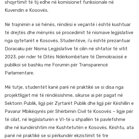
shqyrtimit të tij edhe në komisionet funksionale në
Kuvendin e Kosovës.
Në trajnimin e së hënës, rëndësi e veçantë i është kushtuar
të drejtës dhe mënyrës së procedimit të nismave legjislative
nga qytetarët e Kosovës. Studentëve, i’u është prezantuar
Doracaku për Nisma Legjislative të cilin në shtator të vitit
2023, për nder të Ditës Ndërkombëtare të Demokracisë e
publikoi së bashku me Forumin për Transparencë
Parlamentare.
Më tutje, studentët kanë parë në praktikë se si disa nga
projektligjet më të rëndësishme, sikurse ai për pagat në
Sektorin Publik, ligji për Zyrtarët Publik dhe ligji për Këshillin e
Pavarur Mbikëqyrës për Shërbimin Civil të Kosovës – ligje për
të cilat, në legjislaturën e VI-të u shpallën të pavlefshme
dhe në kundërshtim me Kushtetutën e Kosovës. Kështu, ata
panë në praktikë se si përkundër ekzistimit të tre