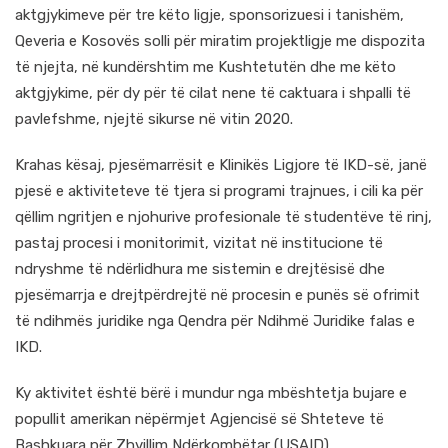
aktgjykimeve për tre këto ligje, sponsorizuesi i tanishëm,
Qeveria e Kosovës solli për miratim projektligje me dispozita
të njejta, në kundërshtim me Kushtetutën dhe me këto
aktgjykime, për dy për të cilat nene të caktuara i shpalli të
pavlefshme, njejtë sikurse në vitin 2020.
Krahas kësaj, pjesëmarrësit e Klinikës Ligjore të IKD-së, janë
pjesë e aktiviteteve të tjera si programi trajnues, i cili ka për
qëllim ngritjen e njohurive profesionale të studentëve të rinj,
pastaj procesi i monitorimit, vizitat në institucione të
ndryshme të ndërlidhura me sistemin e drejtësisë dhe
pjesëmarrja e drejtpërdrejtë në procesin e punës së ofrimit
të ndihmës juridike nga Qendra për Ndihmë Juridike falas e
IKD.
Ky aktivitet është bërë i mundur nga mbështetja bujare e
popullit amerikan nëpërmjet Agjencisë së Shteteve të
Bashkuara për Zhvillim Ndërkombëtar (USAID).