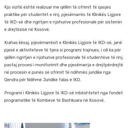
Kjo vizitë është realizuar me qëllim të ofrimit të qasjes
praktike për studentët e rinj, pjesëmarrës të Klinikës Ligjore
të IKD-së dhe ngritjen e njohurive profesionale për sistemin
e drejtësisë në Kosovë.
Krahas kësaj, pjesëmarrësit e Klinikës Ligjore të IKD-së, janë
pjesë e aktiviteteve të tjera si programi trajnues, i cili ka për
qëllim ngritjen e njohurive profesionale të studentëve të rinj,
pastaj procesi i monitorimit dhe pjesëmarrja e drejtpërdrejtë
në procesin e punës së ofrimit të ndihmës juridike nga
Qendra për Ndihmë Juridike falas e IKD.
Programi i Klinikës Ligjore të IKD-së mbështetet nga fondet
programatike të Kombeve të Bashkuara në Kosovë.