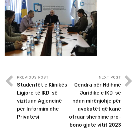
PREVIOUS POST
NEXT POST
Studentët e Klinikës
Qendra për Ndihmë
Ligjore të IKD-së
Juridike e IKD-së
vizituan Agjencinë
ndan mirënjohje për
për Informim dhe
avokatët që kanë
Privatësi
ofruar shërbime pro-
bono gjatë vitit 2023