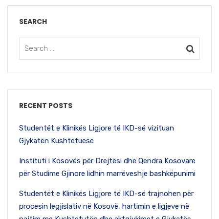
SEARCH
RECENT POSTS
Studentët e Klinikës Ligjore të IKD-së vizituan
Gjykatën Kushtetuese
Instituti i Kosovës për Drejtësi dhe Qendra Kosovare
për Studime Gjinore lidhin marrëveshje bashkëpunimi
Studentët e Klinikës Ligjore të IKD-së trajnohen për
procesin legjislativ në Kosovë, hartimin e ligjeve në
pajtim me Kushtetutën dhe aktgjykimet e Gjykatës