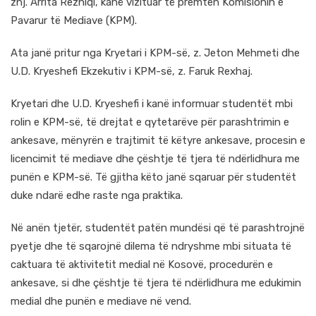
znj. Arrita Rezniqi, kanë vizituar të premten Komisionin e
Pavarur të Mediave (KPM).
Ata janë pritur nga Kryetari i KPM-së, z. Jeton Mehmeti dhe
U.D. Kryeshefi Ekzekutiv i KPM-së, z. Faruk Rexhaj.
Kryetari dhe U.D. Kryeshefi i kanë informuar studentët mbi
rolin e KPM-së, të drejtat e qytetarëve për parashtrimin e
ankesave, mënyrën e trajtimit të këtyre ankesave, procesin e
licencimit të mediave dhe çështje të tjera të ndërlidhura me
punën e KPM-së. Të gjitha këto janë sqaruar për studentët
duke ndarë edhe raste nga praktika.
Në anën tjetër, studentët patën mundësi që të parashtrojnë
pyetje dhe të sqarojnë dilema të ndryshme mbi situata të
caktuara të aktivitetit medial në Kosovë, procedurën e
ankesave, si dhe çështje të tjera të ndërlidhura me edukimin
medial dhe punën e mediave në vend.