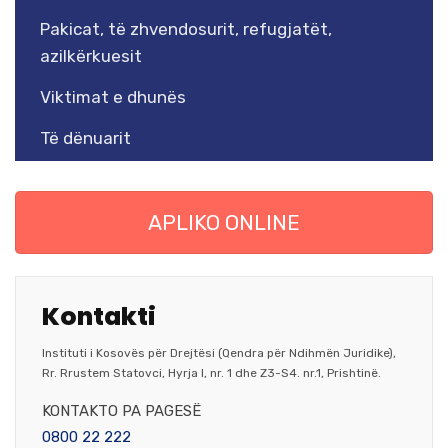
Pakicat, të zhvendosurit, refugjatët,
azilkërkuesit
Viktimat e dhunës
Të dënuarit
APLIKO ONLINE
Kontakti
Instituti i Kosovës për Drejtësi (Qendra për Ndihmën Juridike),
Rr. Rrustem Statovci, Hyrja I, nr. 1 dhe Z3-S4. nr.1, Prishtinë.
KONTAKTO PA PAGESË
0800 22 222