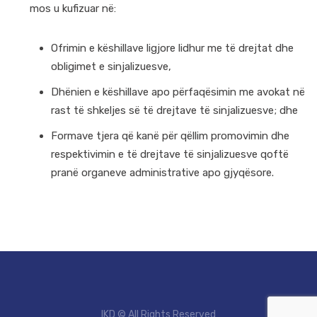
mos u kufizuar në:
Ofrimin e këshillave ligjore lidhur me të drejtat dhe
obligimet e sinjalizuesve,
Dhënien e këshillave apo përfaqësimin me avokat në
rast të shkeljes së të drejtave të sinjalizuesve; dhe
Formave tjera që kanë për qëllim promovimin dhe
respektivimin e të drejtave të sinjalizuesve qoftë
pranë organeve administrative apo gjyqësore.
IKD © All Rights Reserved