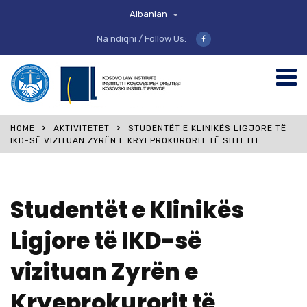
Albanian
Na ndiqni / Follow Us:
HOME
AKTIVITETET
STUDENTËT E KLINIKËS LIGJORE TË
IKD-SË VIZITUAN ZYRËN E KRYEPROKURORIT TË SHTETIT
Studentët e Klinikës
Ligjore të IKD-së
vizituan Zyrën e
Kryeprokurorit të