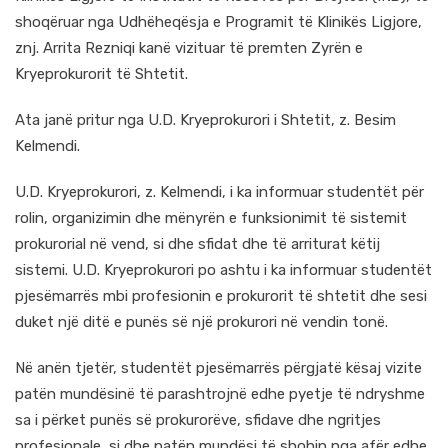
shoqëruar nga Udhëheqësja e Programit të Klinikës Ligjore,
znj. Arrita Rezniqi kanë vizituar të premten Zyrën e
Kryeprokurorit të Shtetit.
Ata janë pritur nga U.D. Kryeprokurori i Shtetit, z. Besim
Kelmendi.
U.D. Kryeprokurori, z. Kelmendi, i ka informuar studentët për
rolin, organizimin dhe mënyrën e funksionimit të sistemit
prokurorial në vend, si dhe sfidat dhe të arriturat këtij
sistemi. U.D. Kryeprokurori po ashtu i ka informuar studentët
pjesëmarrës mbi profesionin e prokurorit të shtetit dhe sesi
duket një ditë e punës së një prokurori në vendin tonë.
Në anën tjetër, studentët pjesëmarrës përgjatë kësaj vizite
patën mundësinë të parashtrojnë edhe pyetje të ndryshme
sa i përket punës së prokurorëve, sfidave dhe ngritjes
profesionale, si dhe patën mundësi të shohin nga afër edhe