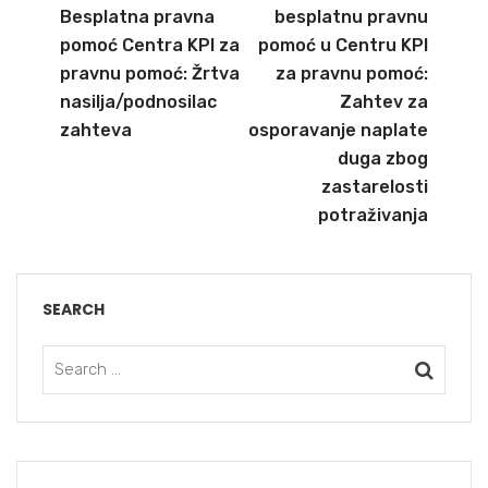
Besplatna pravna
besplatnu pravnu
pomoć Centra KPI za
pomoć u Centru KPI
pravnu pomoć: Žrtva
za pravnu pomoć:
nasilja/podnosilac
Zahtev za
zahteva
osporavanje naplate
duga zbog
zastarelosti
potraživanja
SEARCH