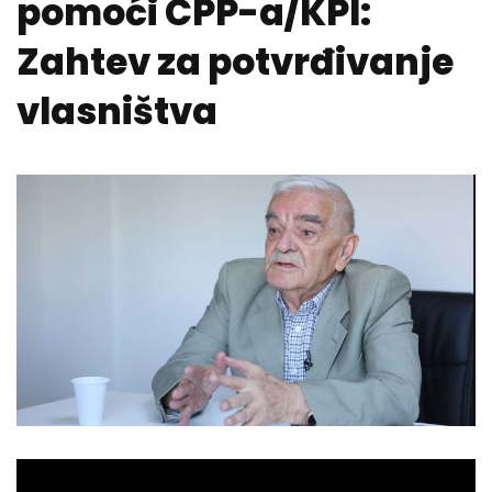
pomoći CPP-a/KPI:
Zahtev za potvrđivanje
vlasništva