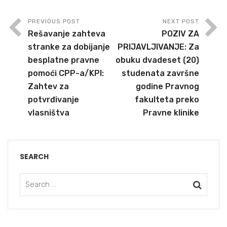
PREVIOUS POST
NEXT POST
Rešavanje zahteva
POZIV ZA
stranke za dobijanje
PRIJAVLJIVANJE: Za
besplatne pravne
obuku dvadeset (20)
pomoći CPP-a/KPI:
studenata završne
Zahtev za
godine Pravnog
potvrđivanje
fakulteta preko
vlasništva
Pravne klinike
SEARCH