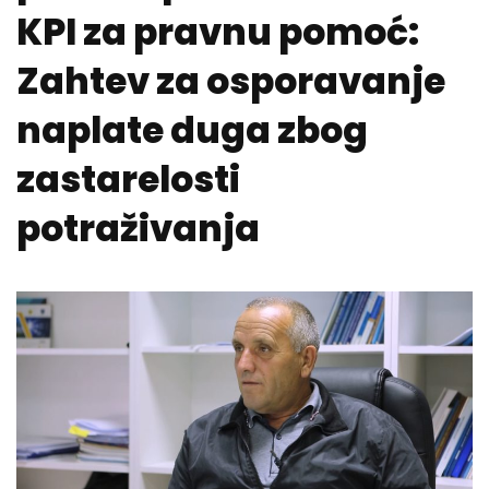
KPI za pravnu pomoć:
Zahtev za osporavanje
naplate duga zbog
zastarelosti
potraživanja